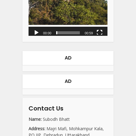
00:00
00:59
AD
AD
Contact Us
Name:
Subodh Bhatt
Address:
Majri Mafi, Mohkampur Kala,
PO IIP, Dehradun, Uttarakhand