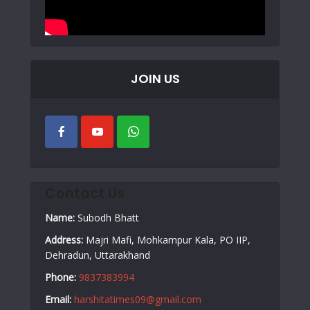
JOIN US
Contact Us
Name:
Subodh Bhatt
Address:
Majri Mafi, Mohkampur Kala, PO IIP,
Dehradun, Uttarakhand
Phone:
9837383994
Email:
harshitatimes09@gmail.com