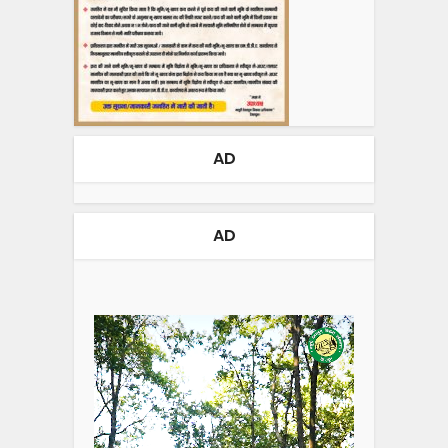
AD
AD
Video
Player