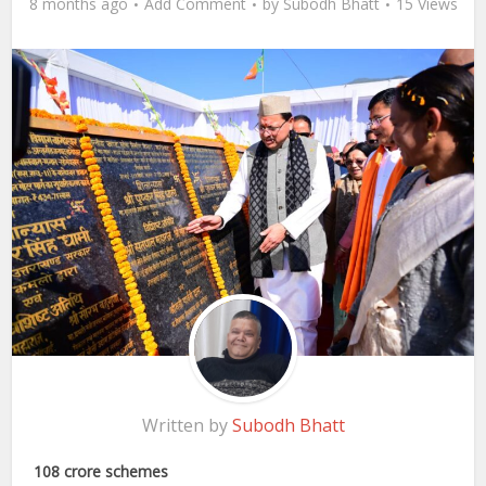
8 months ago
Add Comment
by
Subodh Bhatt
15 Views
Written by
Subodh Bhatt
108 crore schemes