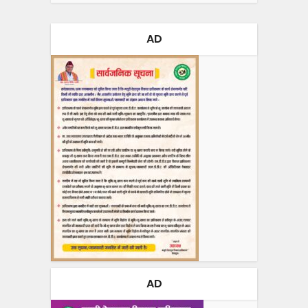
AD
AD