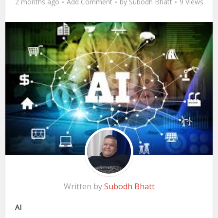
2 months ago
Add Comment
by
Subodh Bhatt
9 Views
Written by
Subodh Bhatt
AI