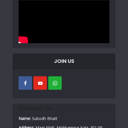
JOIN US
Contact Us
Name:
Subodh Bhatt
Address:
Majri Mafi, Mohkampur Kala, PO IIP,