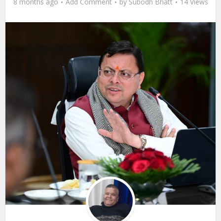
8 months ago
Add Comment
by
Subodh Bhatt
14 Views