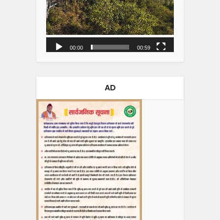
00:00
00:59
AD