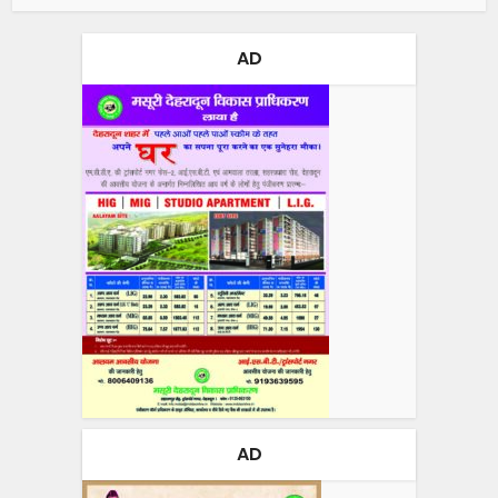
AD
AD