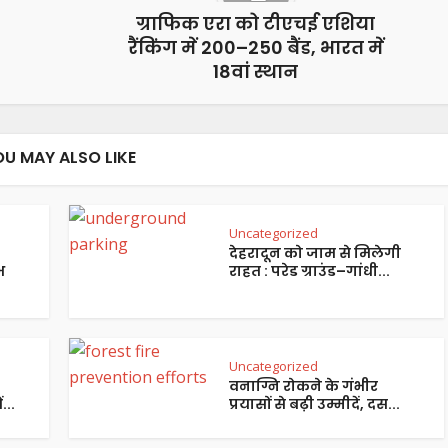
ग्राफिक एरा को टीएचई एशिया
रैंकिंग में 200–250 बैंड, भारत में
18वां स्थान
OU MAY ALSO LIKE
Uncategorized
देहरादून को जाम से मिलेगी
भ
राहत : परेड ग्राउंड–गांधी...
Uncategorized
वनाग्नि रोकने के गंभीर
...
प्रयासों से बढ़ी उम्मीदें, दस...