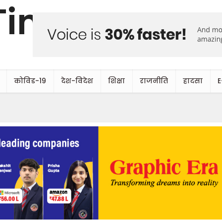
कोविड-19
देश-विदेश
शिक्षा
राजनीति
हादसा
E