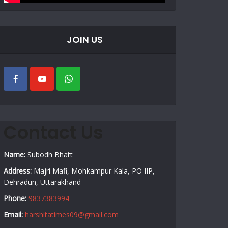
JOIN US
Contact Us
Name:
Subodh Bhatt
Address:
Majri Mafi, Mohkampur Kala, PO IIP,
Dehradun, Uttarakhand
Phone:
9837383994
Email:
harshitatimes09@gmail.com