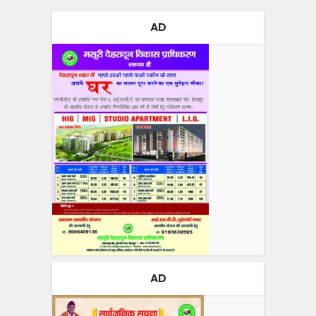
AD
AD