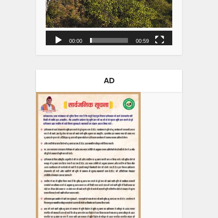
00:00
00:59
AD