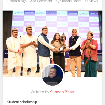
1 month ago
Add Comment
by
Subodh Bhatt
44 Views
Written by
Subodh Bhatt
Student scholarship