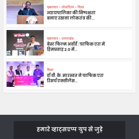
ख़बरसार
•
लोकप्रिय
•
शिक्षा
न्यायपालिका की निष्पक्षता
बनाए रखना लोकतंत्र की...
ख़बरसार
•
उत्तराखंड
बेस्ट फिल्म अवॉर्ड : ग्राफिक एरा में
हिमप्रवाह 2.0 में...
शिक्षा
डॉ वी. के. सारस्वत ने ग्राफिक एरा
रिसर्च एक्सीलेंस...
हमारे व्हाट्सएप्प ग्रुप से जुड़े