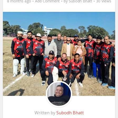
8 months ago
Add Comment
by
Subodh Bhatt
30 Views
Written by
Subodh Bhatt