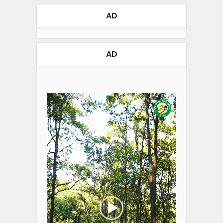
AD
AD
Video
Player