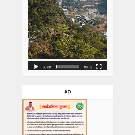
00:00
00:59
AD