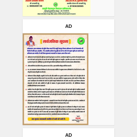
AD
AD