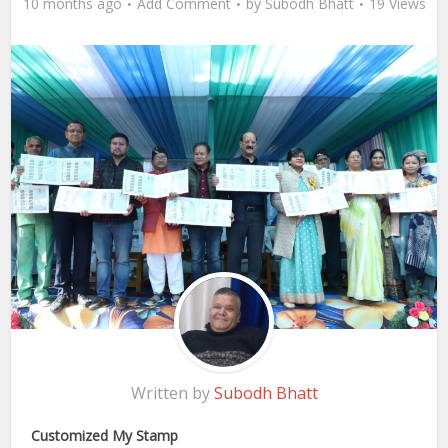
10 months ago
Add Comment
by
Subodh Bhatt
19 Views
Written by
Subodh Bhatt
Customized My Stamp