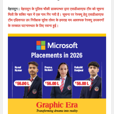
देहरादून।
देहरादून के पुलिस चौकी डाकपत्थर द्वारा एसडीआरएफ टीम को सूचना
मिली कि शक्ति नहर में एक गाय गिर गयी है। सूचना पर रेस्क्यू हेतु एसडीआरएफ
टीम एडिशनल उप निरीक्षक सुरेश तोमर के हमराह मय आवश्यक रेस्क्यू उपकरणों
के तत्काल घटनास्थल के लिए रवाना हुई।