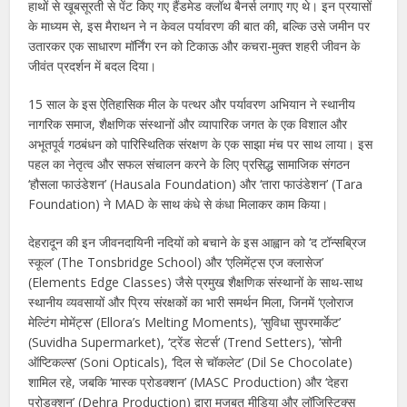
हाथों से खूबसूरती से पेंट किए गए हैंडमेड क्लॉथ बैनर्स लगाए गए थे। इन प्रयासों
के माध्यम से, इस मैराथन ने न केवल पर्यावरण की बात की, बल्कि उसे जमीन पर
उतारकर एक साधारण मॉर्निंग रन को टिकाऊ और कचरा-मुक्त शहरी जीवन के
जीवंत प्रदर्शन में बदल दिया।
15 साल के इस ऐतिहासिक मील के पत्थर और पर्यावरण अभियान ने स्थानीय
नागरिक समाज, शैक्षणिक संस्थानों और व्यापारिक जगत के एक विशाल और
अभूतपूर्व गठबंधन को पारिस्थितिक संरक्षण के एक साझा मंच पर साथ लाया। इस
पहल का नेतृत्व और सफल संचालन करने के लिए प्रसिद्ध सामाजिक संगठन
‘हौसला फाउंडेशन’ (Hausala Foundation) और ‘तारा फाउंडेशन’ (Tara
Foundation) ने MAD के साथ कंधे से कंधा मिलाकर काम किया।
देहरादून की इन जीवनदायिनी नदियों को बचाने के इस आह्वान को ‘द टॉन्सब्रिज
स्कूल’ (The Tonsbridge School) और ‘एलिमेंट्स एज क्लासेज’
(Elements Edge Classes) जैसे प्रमुख शैक्षणिक संस्थानों के साथ-साथ
स्थानीय व्यवसायों और प्रिय संरक्षकों का भारी समर्थन मिला, जिनमें ‘एलोराज
मेल्टिंग मोमेंट्स’ (Ellora’s Melting Moments), ‘सुविधा सुपरमार्केट’
(Suvidha Supermarket), ‘ट्रेंड सेटर्स’ (Trend Setters), ‘सोनी
ऑप्टिकल्स’ (Soni Opticals), ‘दिल से चॉकलेट’ (Dil Se Chocolate)
शामिल रहे, जबकि ‘मास्क प्रोडक्शन’ (MASC Production) और ‘देहरा
प्रोडक्शन’ (Dehra Production) द्वारा मजबूत मीडिया और लॉजिस्टिक्स