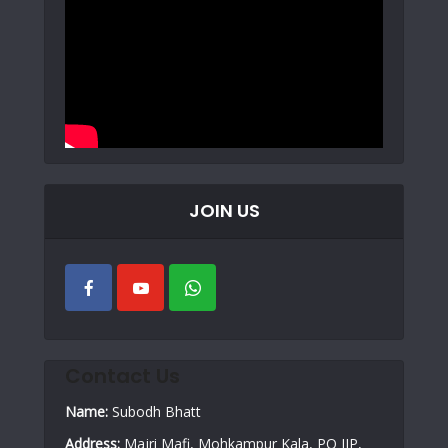
JOIN US
Contact Us
Name:
Subodh Bhatt
Address:
Majri Mafi, Mohkampur Kala, PO IIP,