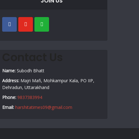
JOIN US
Contact Us
Name:
Subodh Bhatt
Address:
Majri Mafi, Mohkampur Kala, PO IIP,
Dehradun, Uttarakhand
Phone:
9837383994
Email:
harshitatimes09@gmail.com