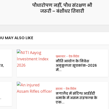
पौधारोपण नहीं, पौध संरक्षण भी
जरूरी – बंशीधर तिवारी
OU MAY ALSO LIKE
ख़बरसार
देश-विदेश
•
नीति आयोग के निवेश
ौत,
अनुकूलता सूचकांक-2026
में...
हादसा
देश-विदेश
•
नगालैंड में संदिग्ध आईईडी
.
धमाके में असम राइफल्स के
एक...