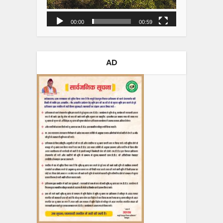
00:00
00:59
AD