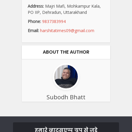
Address:
Majri Mafi, Mohkampur Kala,
PO IIP, Dehradun, Uttarakhand
Phone:
9837383994
Email:
harshitatimes09@gmail.com
ABOUT THE AUTHOR
Subodh Bhatt
हमारे व्हाट्सएप्प ग्रुप से जुड़े