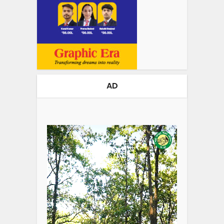
AD
Video
Player