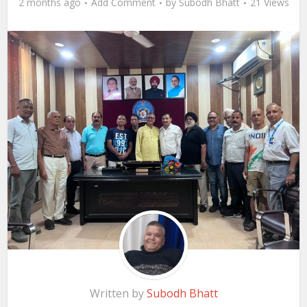
2 months ago
Add Comment
by
Subodh Bhatt
21 Views
Written by
Subodh Bhatt