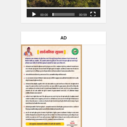
00:00
00:59
AD