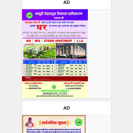
AD
AD