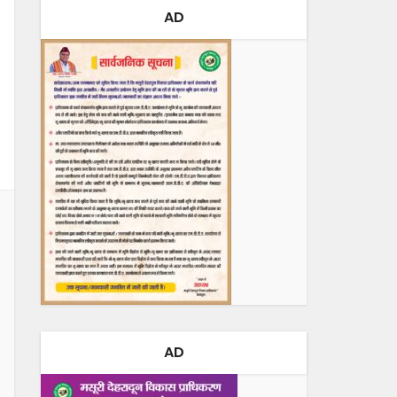
AD
AD