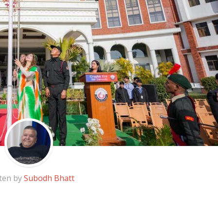
ten by
Subodh Bhatt