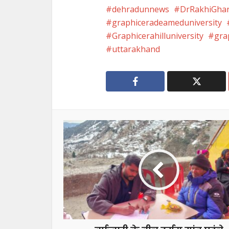
dehradunnews
DrRakhiGhan
graphiceradeameduniversity
Graphicerahilluniversity
gra
uttarakhand