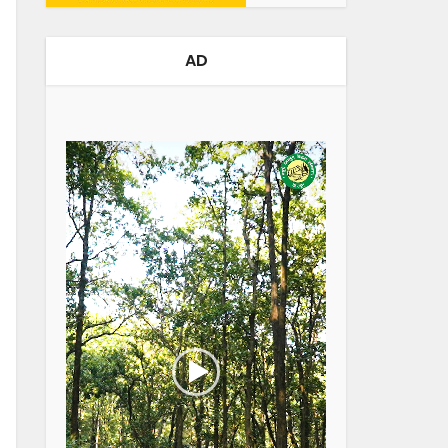
AD
Video
Player