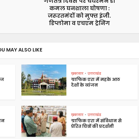
गणतंत्र दिवस पर चेयरमैन डॉ
कमल घनशाला घोषणा :
जरूरतमंदों को मुफ्त इंजी.
डिप्लोमा व एचएम ट्रेनिंग
OU MAY ALSO LIKE
ख़बरसार
उत्तराखंड
•
ेज
ग्राफिक एरा में महके आठ
देशों के व्यंजन
ख़बरसार
उत्तराखंड
•
पान
ग्राफिक एरा में संविधान से
प्रेरित चित्रों की प्रदर्शनी