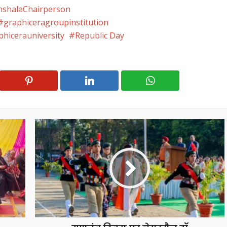
shalaChairperson
graphiceragroupinstitution
phicerauniversity
Republic Day