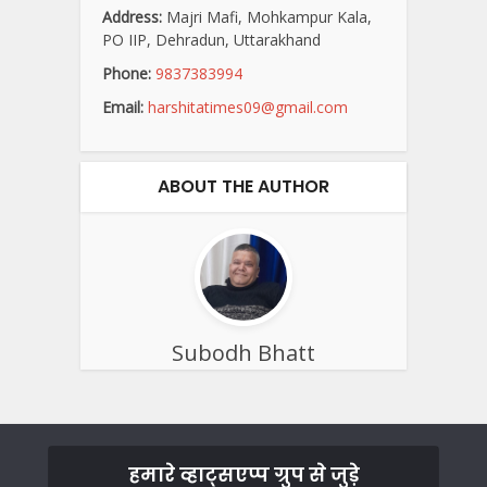
Address:
Majri Mafi, Mohkampur Kala,
PO IIP, Dehradun, Uttarakhand
Phone:
9837383994
Email:
harshitatimes09@gmail.com
ABOUT THE AUTHOR
Subodh Bhatt
हमारे व्हाट्सएप्प ग्रुप से जुड़े