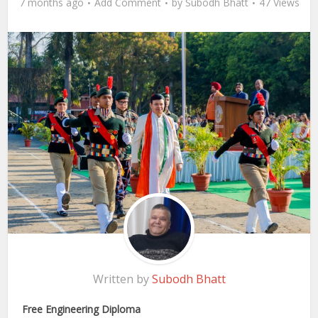
7 months ago
Add Comment
by
Subodh Bhatt
47 Views
Written by
Subodh Bhatt
Free Engineering Diploma