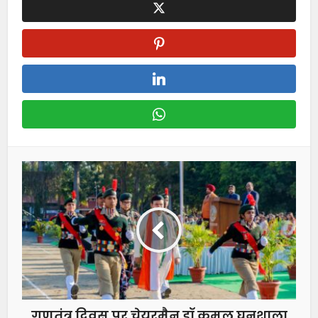
गणतंत्र दिवस पर चेयरमैन डॉ कमल घनशाला