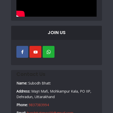
JOIN US
Contact Us
Name:
Subodh Bhatt
Address:
Majri Mafi, Mohkampur Kala, PO IIP,
Dehradun, Uttarakhand
Phone:
9837383994
Email:
harshitatimes09@gmail.com