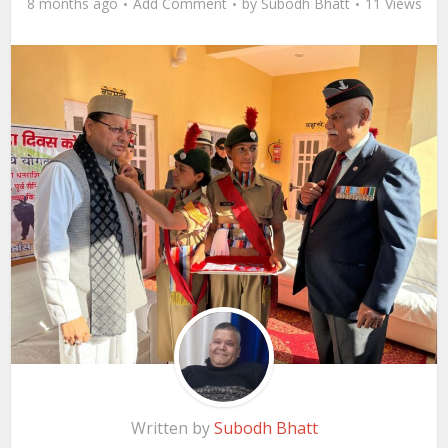
8 months ago
Add Comment
by
Subodh Bhatt
11 Views
Written by
Subodh Bhatt