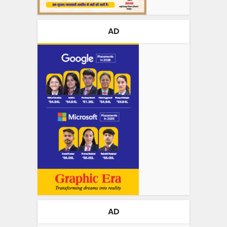
AD
AD