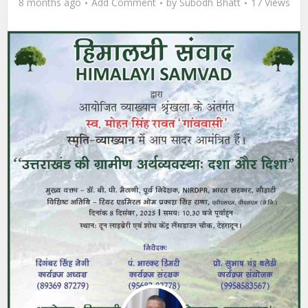
8 months ago
Add Comment
by
Subodh Bhatt
17 Views