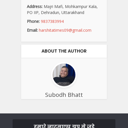
Address:
Majri Mafi, Mohkampur Kala,
PO IIP, Dehradun, Uttarakhand
Phone:
9837383994
Email:
harshitatimes09@gmail.com
ABOUT THE AUTHOR
Subodh Bhatt
हमारे व्हाट्सएप्प ग्रुप से जुड़े