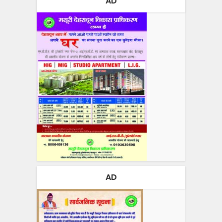
AD
AD