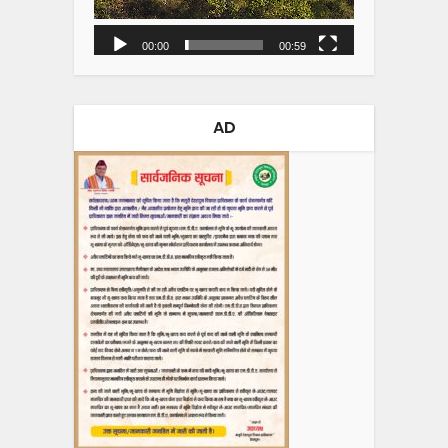
00:00
00:59
AD