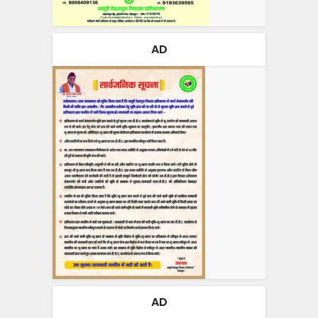
AD
AD