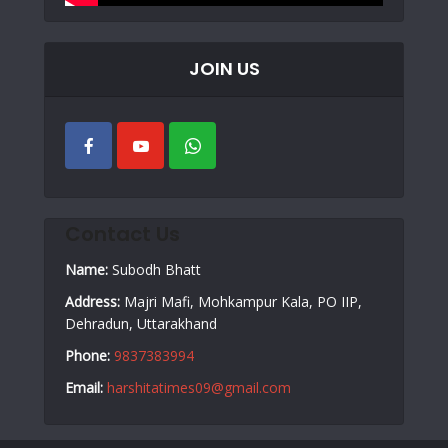
JOIN US
Contact Us
Name:
Subodh Bhatt
Address:
Majri Mafi, Mohkampur Kala, PO IIP,
Dehradun, Uttarakhand
Phone:
9837383994
Email:
harshitatimes09@gmail.com