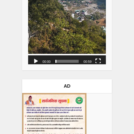
00:00
00:59
AD