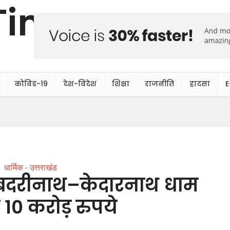
कोविड-19
देश-विदेश
शिक्षा
राजनीति
हादसा
E
धार्मिक
उत्तराखंड
•
े बदरीनाथ–केदारनाथ धाम
 10 करोड़ रुपये