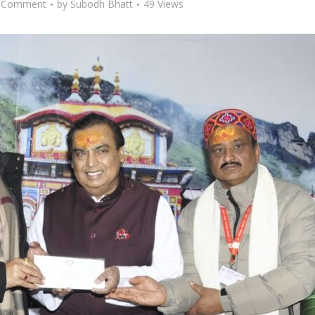
 Comment
by
Subodh Bhatt
49 Views