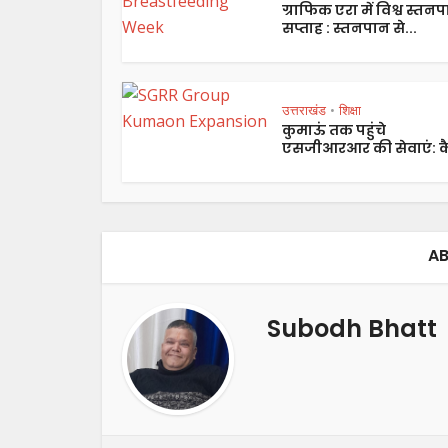
ग्राफिक एरा में विश्व स्तन
सप्ताह : स्तनपान से...
उत्तराखंड
शिक्षा
•
कुमाऊं तक पहुंचे
एसजीआरआर की सेवाएं: कै
AB
Subodh Bhatt