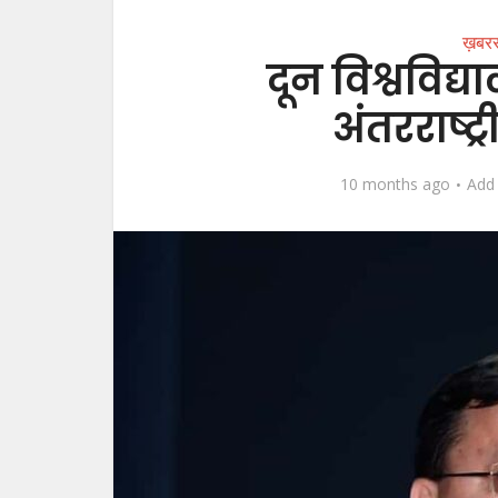
ख़बर
दून विश्वविद्य
अंतरराष्ट्
10 months ago
Add