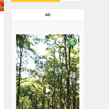
AD
Video
Player