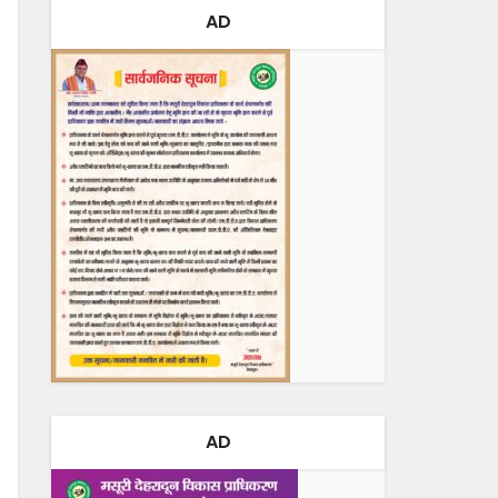
AD
AD