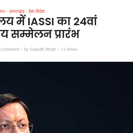
सार
उत्तराखंड
देश-विदेश
•
•
ालय में IASSI का 24वां
रीय सम्मेलन प्रारंभ
 Comment
by
Subodh Bhatt
12 Views