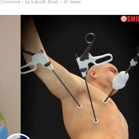
 Comment
by
Subodh Bhatt
41 Views