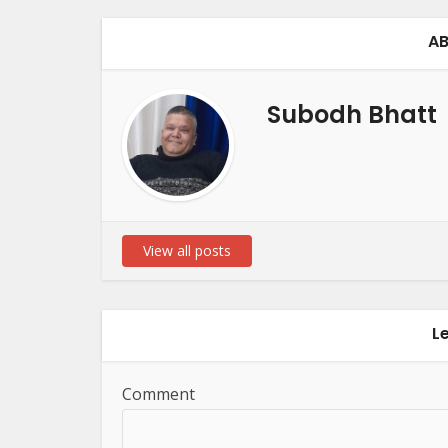
AB
Subodh Bhatt
View all posts
L
Comment