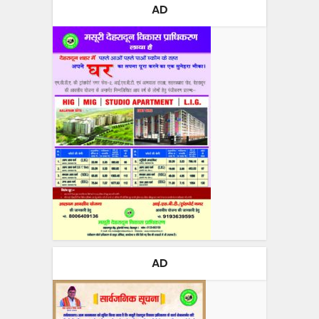
AD
AD