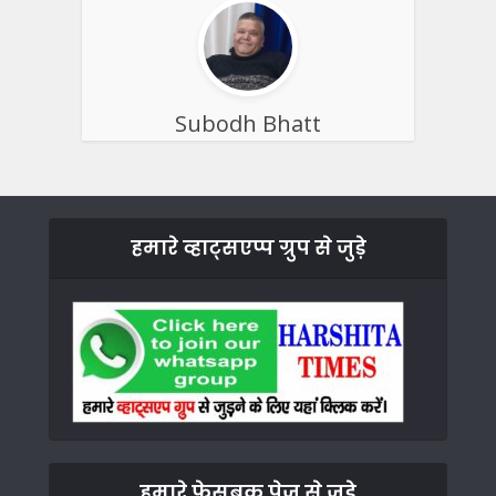
Subodh Bhatt
हमारे व्हाट्सएप्प ग्रुप से जुड़े
हमारे फेसबुक पेज से जुड़े