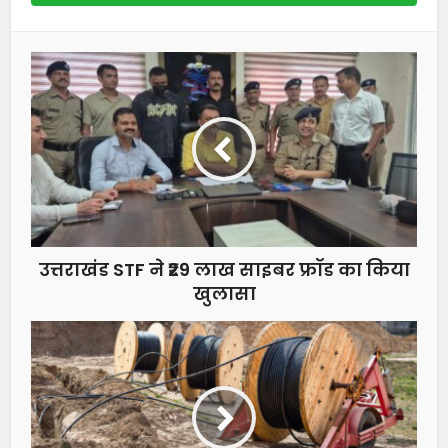
उत्तराखंड STF ने ₹29 लाख साइबर फ्रॉड का किया
खुलासा