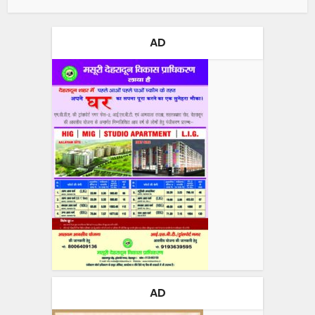
AD
AD