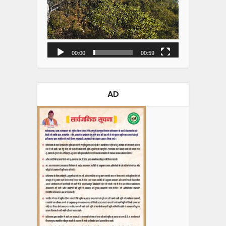
00:00
00:59
AD