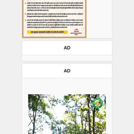
AD
AD
Video
Player