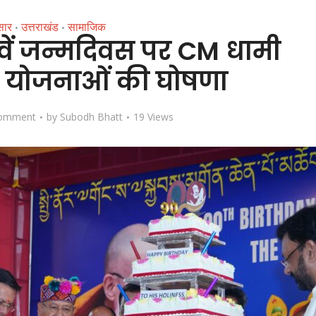
सार
उत्तराखंड
सामाजिक
•
•
वें जन्मदिवस पर CM धामी
स योजनाओं की घोषणा
omment
by
Subodh Bhatt
19 Views