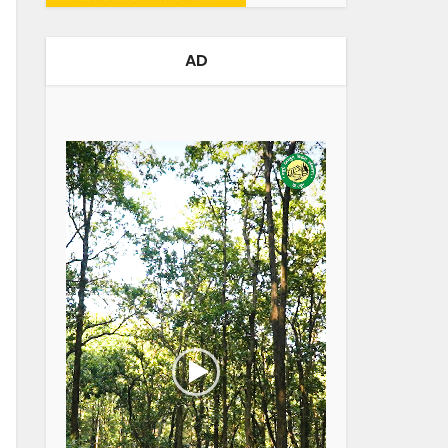
AD
Video
Player