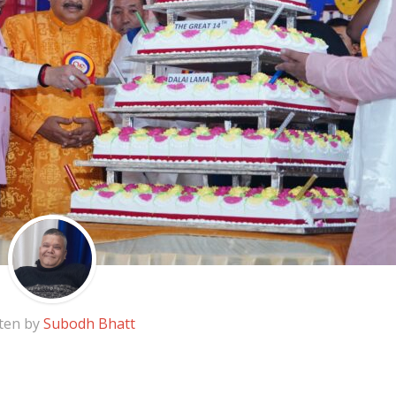
ten by
Subodh Bhatt