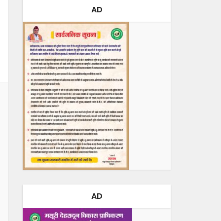
AD
AD