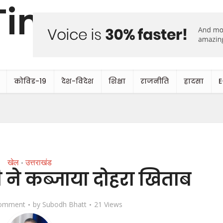
कोविड-19
देश-विदेश
शिक्षा
राजनीति
हादसा
E
खेल
उत्तराखंड
•
 ने कब्जाया दोहरा खिताब
omment
by
Subodh Bhatt
21 Views