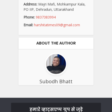
Address:
Majri Mafi, Mohkampur Kala,
PO IIP, Dehradun, Uttarakhand
Phone:
9837383994
Email:
harshitatimes09@gmail.com
ABOUT THE AUTHOR
Subodh Bhatt
हमारे व्हाट्सएप्प ग्रुप से जुड़े