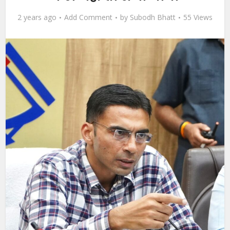
2 years ago
Add Comment
by
Subodh Bhatt
55 Views