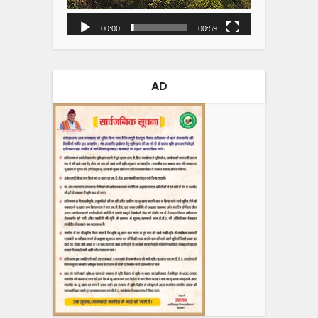
00:00
00:59
AD