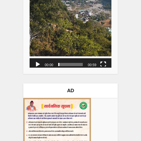
00:00
00:59
AD