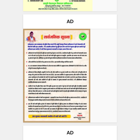
AD
AD