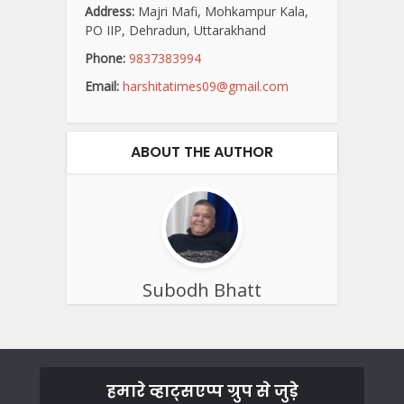
Address:
Majri Mafi, Mohkampur Kala,
PO IIP, Dehradun, Uttarakhand
Phone:
9837383994
Email:
harshitatimes09@gmail.com
ABOUT THE AUTHOR
Subodh Bhatt
हमारे व्हाट्सएप्प ग्रुप से जुड़े