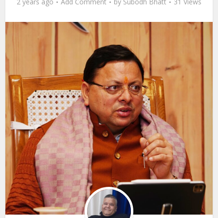
2 years ago
Add Comment
by
Subodh Bhatt
31 Views