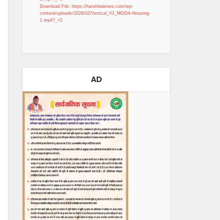
Download File: https://harshitatimes.com/wp-
content/uploads/2026/02/Vertical_V1_MDDA-Housing-
1.mp4?_=2
AD