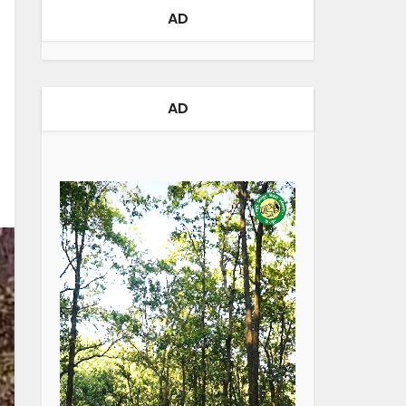
AD
AD
Video
Player