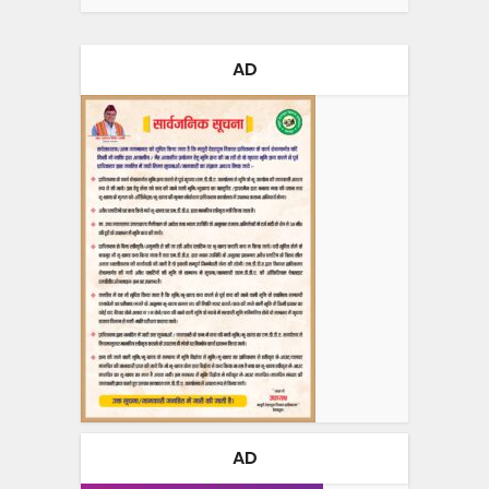
AD
AD