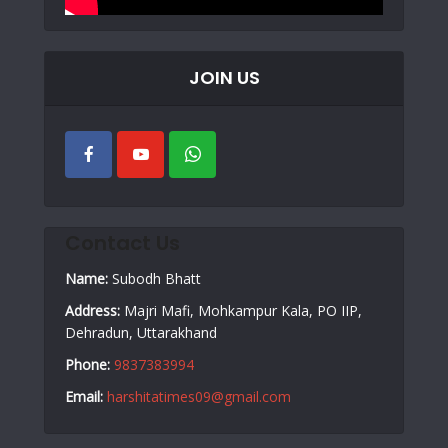
JOIN US
Contact Us
Name:
Subodh Bhatt
Address:
Majri Mafi, Mohkampur Kala, PO IIP,
Dehradun, Uttarakhand
Phone:
9837383994
Email:
harshitatimes09@gmail.com