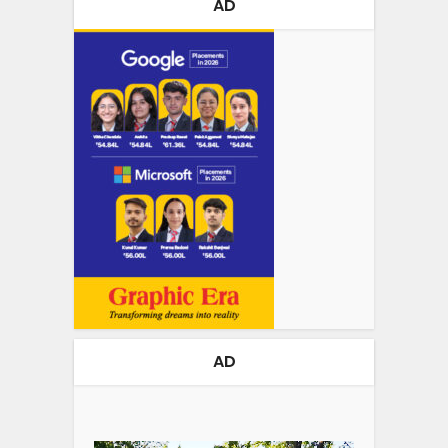
AD
AD
Video
Player