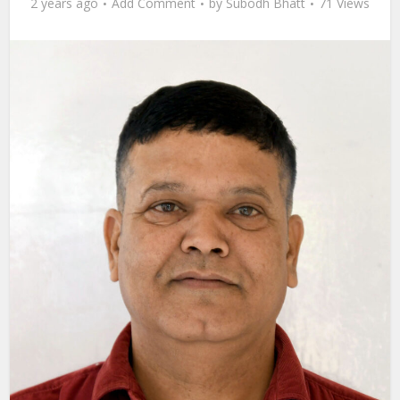
2 years ago
Add Comment
by
Subodh Bhatt
71 Views