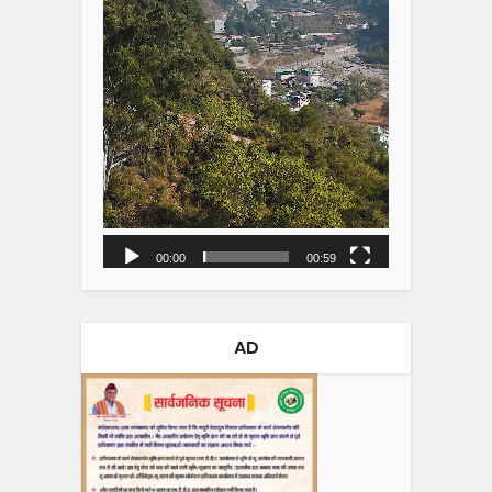
00:00
00:59
AD