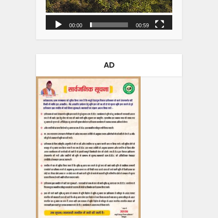
00:00
00:59
AD