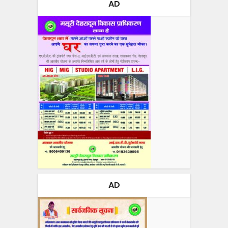
AD
AD