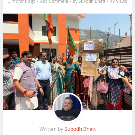
3 months ago
Add Comment
by
Subodh Bhatt
19 Views
Written by
Subodh Bhatt