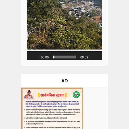
00:00
00:59
AD