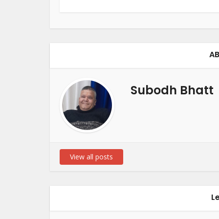
AB
Subodh Bhatt
View all posts
L