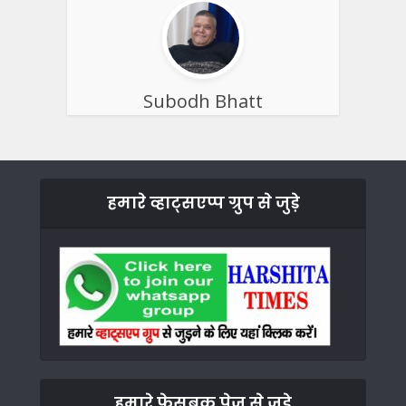
Subodh Bhatt
हमारे व्हाट्सएप्प ग्रुप से जुड़े
हमारे फेसबुक पेज से जुड़े