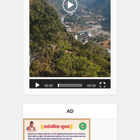
00:00
00:59
AD