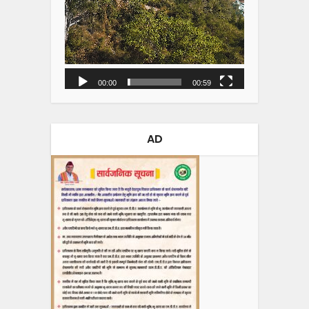
00:00
00:59
AD