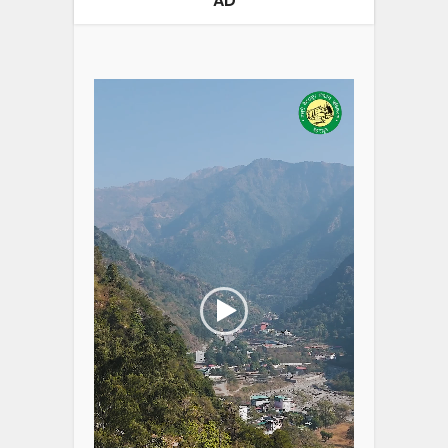
AD
Video
Player