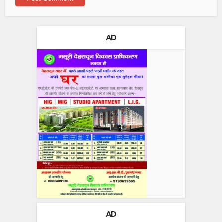
AD
AD