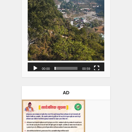
00:00
00:59
AD