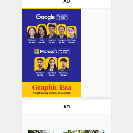
AD
AD
Video
Player