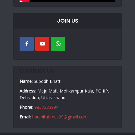
JOIN US
Contact Us
Name:
Subodh Bhatt
Address:
Majri Mafi, Mohkampur Kala, PO IIP,
Dehradun, Uttarakhand
Phone:
9837383994
Email:
harshitatimes09@gmail.com