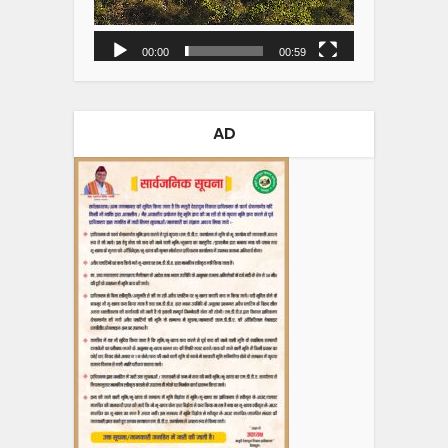
00:00
00:59
AD