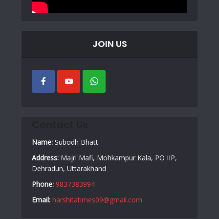
JOIN US
Contact Us
Name:
Subodh Bhatt
Address:
Majri Mafi, Mohkampur Kala, PO IIP,
Dehradun, Uttarakhand
Phone:
9837383994
Email:
harshitatimes09@gmail.com