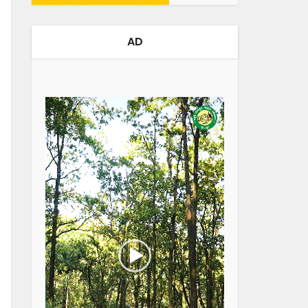
AD
Video
Player