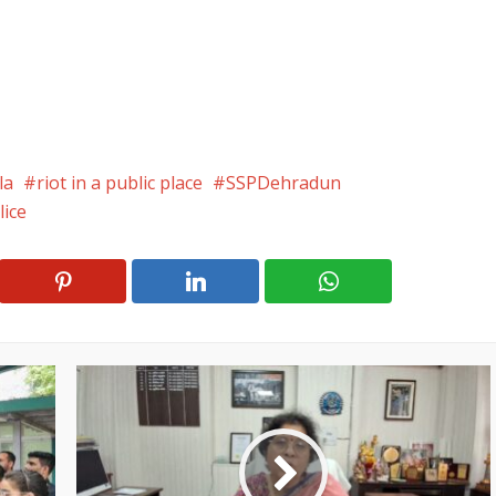
la
riot in a public place
SSPDehradun
ice