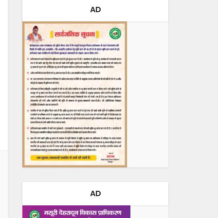
AD
AD