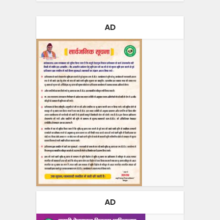
AD
AD