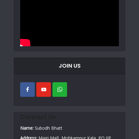
JOIN US
Contact Us
Name:
Subodh Bhatt
Address:
Majri Mafi, Mohkampur Kala, PO IIP,