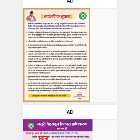
AD
AD