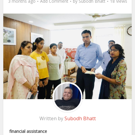
3 months ago
Add Comment
by
Subodh Bhatt
18 Views
Written by
Subodh Bhatt
financial assistance