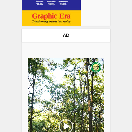
AD
Video
Player