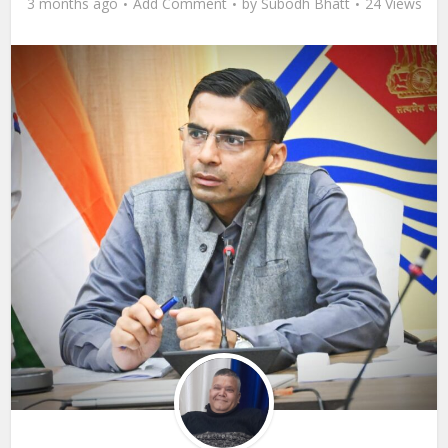
3 months ago
Add Comment
by
Subodh Bhatt
24 Views