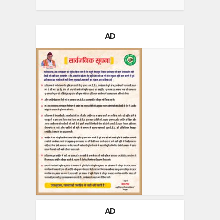
AD
AD