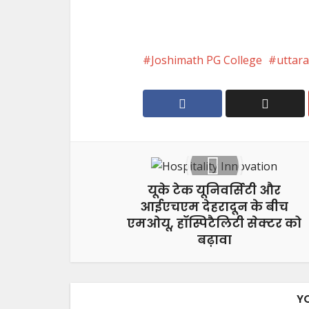
Joshimath PG College
uttar
यूके टेक यूनिवर्सिटी और
आईएचएम देहरादून के बीच
एमओयू, हॉस्पिटैलिटी सेक्टर को
बढ़ावा
Y