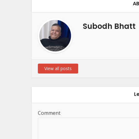
AB
Subodh Bhatt
View all posts
L
Comment